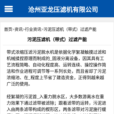
沧州亚龙压滤机有限公司
首页>
资讯
>
行业资讯
>
污泥压滤机（带式）过滤产能
污泥压滤机（带式）过滤产能
带式浓缩压滤污泥脱水机是依据化学絮凝触摸过滤和
机械揉捏原理而制成的_固液分离设备，因其具有工
艺流程简略、自动化程度高、运转连续、操控操作简
洁和作业进程可调节等一系列长处，而且省却了污泥
浓缩池、在_程度上节省了建造资金，正得到越来越
广泛的使用。
经絮凝的污泥首_入重力脱水区，大多数游离水在重
力效果下通过滤带被滤除；跟着滤带的运转，污泥进
入由两条滤带构成的楔形区，两条滤带对污泥施行缓