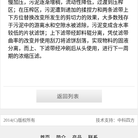
慢加压，污泥逐渐增稠，流动性降低，过渡到压榨
区；在压榨区，污泥遭到递加的揉捏力和两条滤带上
下方位替换改变所发生的剪切力的效果，大多数残存
于污泥中的游离水和空隙水被滤除，污泥变成含水率
较低的片状滤饼；上下滤带经卸料辊分离，凭仗滤带
曲率的改变并使用刮刀将滤饼刮落，实现物料的固液
分离，而上、下滤带经冲刷后从头使用，进行下一周
期的浓缩压滤。
2014(C)版权所有
技术支持：中科四方
首页
简介
产品
联系