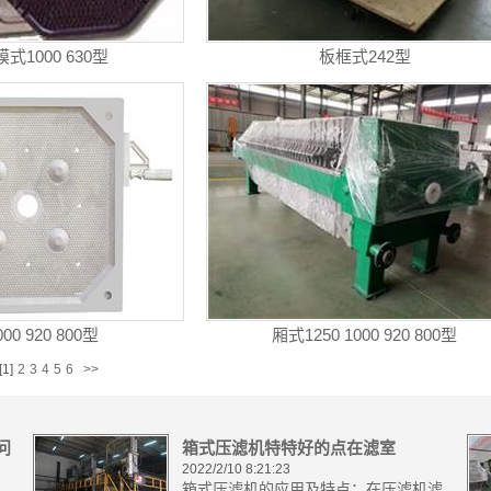
式1000 630型
板框式242型
00 920 800型
厢式1250 1000 920 800型
[1]
2
3
4
5
6
>>
问
箱式压滤机特特好的点在滤室
2022/2/10 8:21:23
箱式压滤机的应用及特点：在压滤机滤