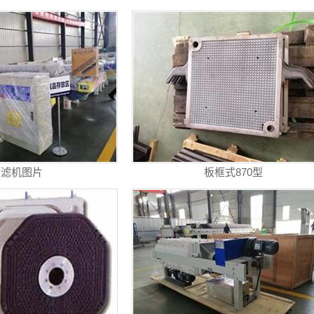
压滤机图片
板框式870型