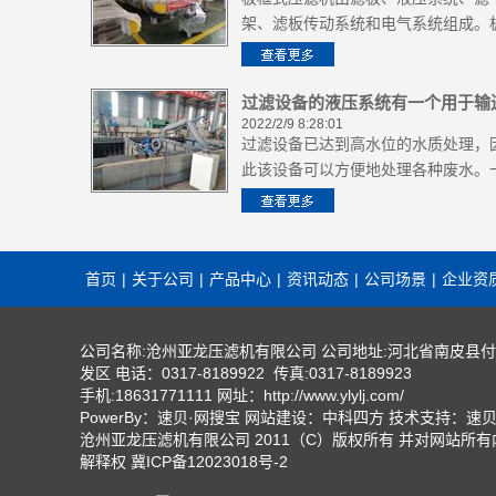
架、滤板传动系统和电气系统组成。
框式压滤机的工作原理相对简单。首
先，板框组受到水力的挤压，沉淀的
泥从中间路线分散在滤布之间。
过滤设备的液压系统有一个用于输
2022/2/9 8:28:01
和储存的液压站
过滤设备已达到高水位的水质处理，
此该设备可以方便地处理各种废水。
般情况下，在各种废水面前，压滤机
给水泵是不可接受的。毕竟，这对废
来说是一场灾难。每当泵送大量废水
时。毕竟，接受了各种各样的脏东西
首页
|
关于公司
|
产品中心
|
资讯动态
|
公司场景
|
企业资
并看到纯水从滤布中流出。
公司名称:沧州亚龙压滤机有限公司 公司地址:河北省南皮县
发区 电话：0317-8189922 传真:0317-8189923
手机:18631771111 网址：
http://www.ylylj.com/
PowerBy：速贝·网搜宝 网站建设：中科四方 技术支持：速
沧州亚龙压滤机有限公司 2011（C）版权所有 并对网站所
解释权
冀ICP备12023018号-2