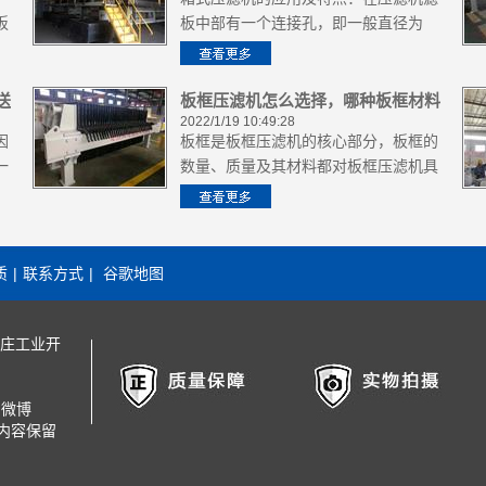
板
板中部有一个连接孔，即一般直径为
100mm的进料管。凹痕下方或周围有
污
一个排水孔，与污水管相连，将过滤后
的液体从机器中排出。双方都是一样
送
板框压滤机怎么选择，哪种板框材料
的。压滤机的滤板位于滤布的中部。压
2022/1/19 10:49:28
比较好
因
板框是板框压滤机的核心部分，板框的
滤机的滤布一般为两套，中间与压滤机
一
数量、质量及其材料都对板框压滤机具
的滤布筒连接。滤布筒比压滤机滤板的
的
备较大的影响，板框式压滤机的过滤板
中间孔小，因此可以很好地容纳压滤机
水
的材料通常能够由木材，玻璃，塑料，
的滤板。箱式压滤机的滤板结构也不
橡胶，金属材料和其他材料做成。材料
同。
，
是板框压滤机的核心部分，板框压滤机
质
|
联系方式
|
谷歌地图
的材料应该如何选择呢
付庄工业开
贝微博
有内容保留