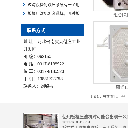
过滤设备的液压系统有一个用
于输送和储存的液压站
板框压滤机怎么选择，哪种板
组合隔膜
框材料比较好
联系方式
地 址：河北省南皮县付庄工业
开发区
邮 编：062150
电 话：0317-8189922
传 真：0317-8189923
手 机：13831723798
联系人：刘锡彬
厢式10
<<
共6页，当前第1页
使用板框压滤机时可能会出现什么
2022/2/10 8:56:01
题
板框式压滤机由滤板、液压系统、滤