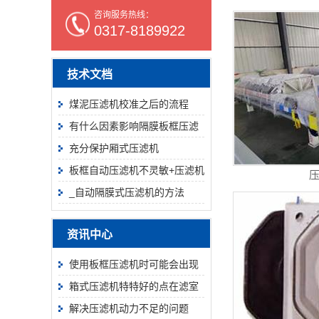
咨询服务热线：
0317-8189922
技术文档
煤泥压滤机校准之后的流程
有什么因素影响隔膜板框压滤
机过滤循环吗？
充分保护厢式压滤机
板框自动压滤机不灵敏+压滤机
底座安装之我们该怎么做
_自动隔膜式压滤机的方法
资讯中心
使用板框压滤机时可能会出现
什么问题
箱式压滤机特特好的点在滤室
解决压滤机动力不足的问题