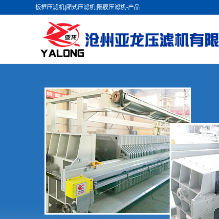
板框压滤机|厢式压滤机|隔膜压滤机-产品