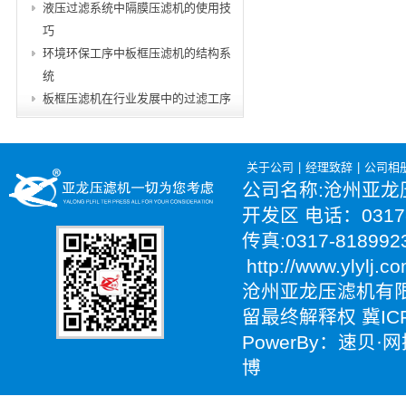
液压过滤系统中隔膜压滤机的使用技
巧
环境环保工序中板框压滤机的结构系
统
板框压滤机在行业发展中的过滤工序
关于公司
|
经理致辞
|
公司相
公司名称:沧州亚龙
开发区 电话：0317-
传真:0317-81899
http://www.ylylj.co
沧州亚龙压滤机有限
留最终解释权 冀ICP
PowerBy：速贝
博